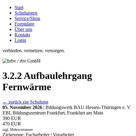
Start
Schulungen
Service/Shop
Formulare
Über uns
Kontakt
Login
verbinden. vernetzen. versorgen.
3.2.2 Aufbaulehrgang
Fernwärme
← zurück zur Schulung
05. November 2026
| Bildungswerk BAU Hessen-Thüringen e. V.
EBL Bildungszentrum Frankfurt, Frankfurt am Main
390 EUR
470 EUR
zzgl. Mehrwertsteuer
Zielgruppe: Facharbeiter | Vorarbeiter