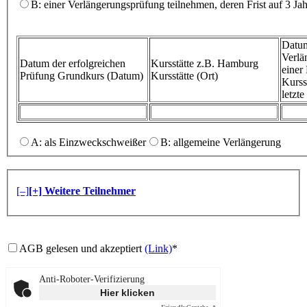
B: einer Verlängerungsprüfung teilnehmen, deren Frist auf 3 Ja
Datum
Verlä
Datum der erfolgreichen
Kursstätte z.B. Hamburg
eine
Prüfung
Grundkurs (Datum)
Kursstätte (Ort)
Kurss
letzt
A: als Einzweckschweißer
B: allgemeine Verlängerung
[–]
[+] Weitere Teilnehmer
AGB gelesen und akzeptiert
(Link)
*
Anti-Roboter-Verifizierung
Hier klicken