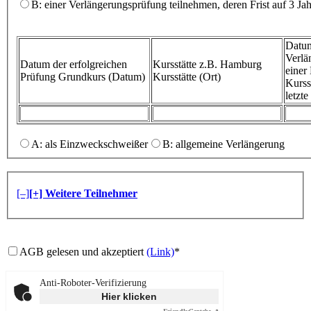
B: einer Verlängerungsprüfung teilnehmen, deren Frist auf 3 Ja
Datum
Verlä
Datum der erfolgreichen
Kursstätte z.B. Hamburg
eine
Prüfung
Grundkurs (Datum)
Kursstätte (Ort)
Kurss
letzt
A: als Einzweckschweißer
B: allgemeine Verlängerung
[–]
[+] Weitere Teilnehmer
AGB gelesen und akzeptiert
(Link)
*
Anti-Roboter-Verifizierung
Hier klicken