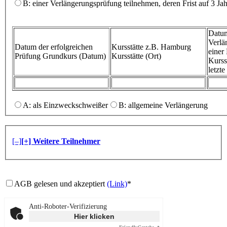
B: einer Verlängerungsprüfung teilnehmen, deren Frist auf 3 Ja
Datum
Verlä
Datum der erfolgreichen
Kursstätte z.B. Hamburg
eine
Prüfung
Grundkurs (Datum)
Kursstätte (Ort)
Kurss
letzt
A: als Einzweckschweißer
B: allgemeine Verlängerung
[–]
[+] Weitere Teilnehmer
AGB gelesen und akzeptiert
(Link)
*
Anti-Roboter-Verifizierung
Hier klicken