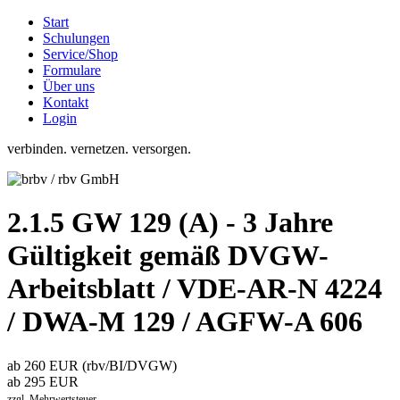
Start
Schulungen
Service/Shop
Formulare
Über uns
Kontakt
Login
verbinden. vernetzen. versorgen.
2.1.5 GW 129 (A) - 3 Jahre
Gültigkeit gemäß DVGW-
Arbeitsblatt / VDE-AR-N 4224
/ DWA-M 129 / AGFW-A 606
ab 260 EUR (rbv/BI/DVGW)
ab 295 EUR
zzgl. Mehrwertsteuer