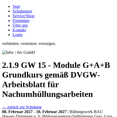
Start
Schulungen
Service/Shop
Formulare
Über uns
Kontakt
Login
verbinden. vernetzen. versorgen.
2.1.9 GW 15 - Module G+A+B
Grundkurs gemäß DVGW-
Arbeitsblatt für
Nachumhüllungsarbeiten
← zurück zur Schulung
08. Februar 2027 - 10. Februar 2027
| Bildungswerk BAU
Hessen-Thüringen e. V. Bildungszentrum Ostthüringen Gera, Gera