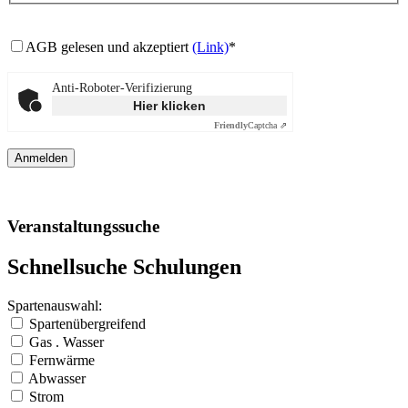
AGB gelesen und akzeptiert
(Link)
*
Anti-Roboter-Verifizierung
Hier klicken
Friendly
Captcha ⇗
Veranstaltungssuche
Schnellsuche Schulungen
Spartenauswahl:
Spartenübergreifend
Gas . Wasser
Fernwärme
Abwasser
Strom