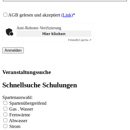
AGB gelesen und akzeptiert
(Link)
*
Anti-Roboter-Verifizierung
Hier klicken
Friendly
Captcha ⇗
Veranstaltungssuche
Schnellsuche Schulungen
Spartenauswahl:
Spartenübergreifend
Gas . Wasser
Fernwärme
Abwasser
Strom