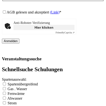
AGB gelesen und akzeptiert
(Link)
*
Anti-Roboter-Verifizierung
Hier klicken
Friendly
Captcha ⇗
Veranstaltungssuche
Schnellsuche Schulungen
Spartenauswahl:
Spartenübergreifend
Gas . Wasser
Fernwärme
Abwasser
Strom