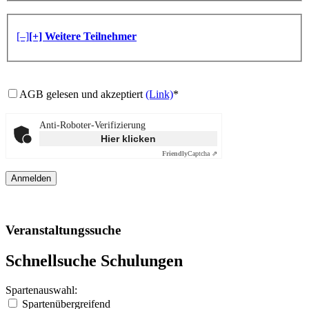
[–]
[+] Weitere Teilnehmer
AGB gelesen und akzeptiert
(Link)
*
Anti-Roboter-Verifizierung
Hier klicken
Friendly
Captcha ⇗
Veranstaltungssuche
Schnellsuche Schulungen
Spartenauswahl:
Spartenübergreifend