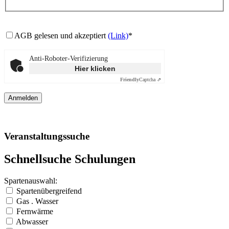
AGB gelesen und akzeptiert
(Link)
*
Anti-Roboter-Verifizierung
Hier klicken
Friendly
Captcha ⇗
Veranstaltungssuche
Schnellsuche Schulungen
Spartenauswahl:
Spartenübergreifend
Gas . Wasser
Fernwärme
Abwasser