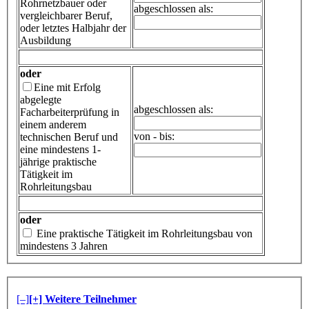
Rohrnetzbauer oder
abgeschlossen als:
vergleichbarer Beruf,
oder letztes Halbjahr der
Ausbildung
oder
Eine mit Erfolg
abgelegte
abgeschlossen als:
Facharbeiterprüfung in
einem anderem
von - bis:
technischen Beruf und
eine mindestens 1-
jährige praktische
Tätigkeit im
Rohrleitungsbau
oder
Eine praktische Tätigkeit im Rohrleitungsbau von
mindestens 3 Jahren
[–]
[+] Weitere Teilnehmer