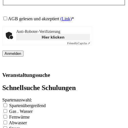
AGB gelesen und akzeptiert
(Link)
*
Anti-Roboter-Verifizierung
Hier klicken
Friendly
Captcha ⇗
Veranstaltungssuche
Schnellsuche Schulungen
Spartenauswahl:
Spartenübergreifend
Gas . Wasser
Fernwärme
Abwasser