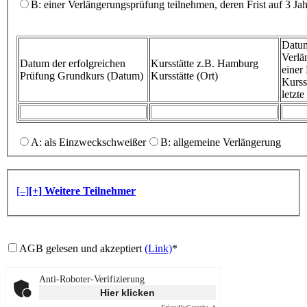
B: einer Verlängerungsprüfung teilnehmen, deren Frist auf 3 Ja
Datum
Verlä
Datum der erfolgreichen
Kursstätte z.B. Hamburg
eine
Prüfung
Grundkurs (Datum)
Kursstätte (Ort)
Kurss
letzt
A: als Einzweckschweißer
B: allgemeine Verlängerung
[–]
[+] Weitere Teilnehmer
AGB gelesen und akzeptiert
(Link)
*
Anti-Roboter-Verifizierung
Hier klicken