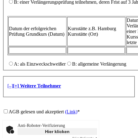
B: einer Verlängerungsprüfung teilnehmen, deren Frist auf 3 Ja
Datum
Verlä
Datum der erfolgreichen
Kursstätte z.B. Hamburg
eine
Prüfung
Grundkurs (Datum)
Kursstätte (Ort)
Kurss
letzt
A: als Einzweckschweißer
B: allgemeine Verlängerung
[–]
[+] Weitere Teilnehmer
AGB gelesen und akzeptiert
(Link)
*
Anti-Roboter-Verifizierung
Hier klicken