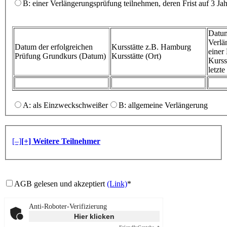
B: einer Verlängerungsprüfung teilnehmen, deren Frist auf 3 Ja
Datum
Verlä
Datum der erfolgreichen
Kursstätte z.B. Hamburg
eine
Prüfung
Grundkurs (Datum)
Kursstätte (Ort)
Kurss
letzt
A: als Einzweckschweißer
B: allgemeine Verlängerung
[–]
[+] Weitere Teilnehmer
AGB gelesen und akzeptiert
(Link)
*
Anti-Roboter-Verifizierung
Hier klicken