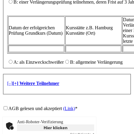
B: einer Verlängerungsprüfung teilnehmen, deren Frist auf 3 Ja
Datum
Verlä
Datum der erfolgreichen
Kursstätte z.B. Hamburg
eine
Prüfung
Grundkurs (Datum)
Kursstätte (Ort)
Kurss
letzt
A: als Einzweckschweißer
B: allgemeine Verlängerung
[–]
[+] Weitere Teilnehmer
AGB gelesen und akzeptiert
(Link)
*
Anti-Roboter-Verifizierung
Hier klicken