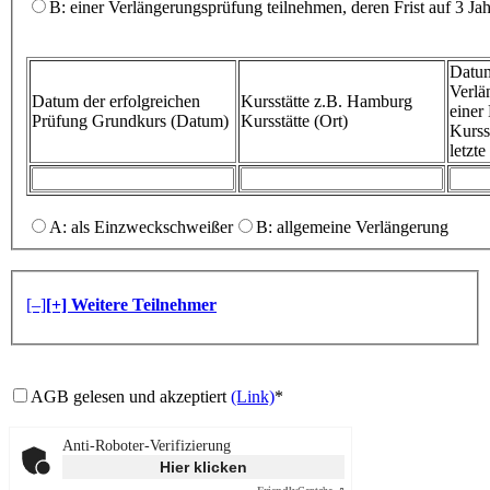
B: einer Verlängerungsprüfung teilnehmen, deren Frist auf 3 Ja
Datum
Verlä
Datum der erfolgreichen
Kursstätte z.B. Hamburg
eine
Prüfung
Grundkurs (Datum)
Kursstätte (Ort)
Kurss
letzt
A: als Einzweckschweißer
B: allgemeine Verlängerung
[–]
[+] Weitere Teilnehmer
AGB gelesen und akzeptiert
(Link)
*
Anti-Roboter-Verifizierung
Hier klicken